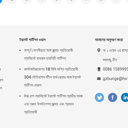
টয়লেট পার্টিশন ওয়াল
আমাদের অনুসরণ করো
সম্পূর্ণ গোপনীয়তা সঙ্গে স্ক্র্যাচ প্রতিরোধী
নং ১ ওয়েগু ২য় রাস্
ল্যামিনেট বাথরুম ভ্যানিটি পার্টিশন
গুয়াংজু, চীন
র
কাস্টমাইজযোগ্য 18 মিমি অগ্নি প্রতিরোধী
0086 158999
304 স্টেইনলেস স্টীল হার্ডওয়্যার সঙ্গে টয়লেট
gzbunge@hot
মাল
পার্টিশন দেয়াল
াল
উচ্চ চাপ ল্যামিনেট টয়লেট পার্টিশন প্রাচীর সহজ
এবং দ্রুত ইনস্টলেশন স্ক্র্যাচ এবং প্রভাব
প্রতিরোধী