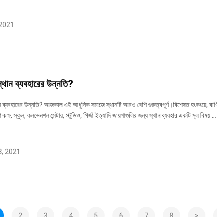
 2021
্থান ব্যবহারের উন্নতি?
ন ব্যবহারের উন্নতি? আজকাল এই আধুনিক সমাজে স্থানটি আরও বেশি গুরুত্বপূর্ণ।বিশেষত হংকংয়ে, বাণ
ণ কক্ষ, স্কুল, কনভেনশন সেন্টার, স্টুডিও, গির্জা ইত্যাদি জায়গাগুলির জন্য স্থান ব্যবহার একটি মূল বিষয় ..
, 2021
2
3
4
5
6
7
8
>