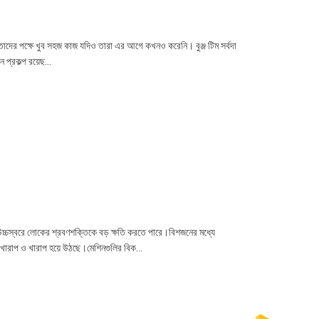
। তাদের পক্ষে খুব সহজ কাজ যদিও তারা এর আগে কখনও করেনি। বুঞ্জ টিম সর্বদা
প্রকল্প রয়েছ...
চ্চস্বরে লোকের শ্রবণশক্তিকে বড় ক্ষতি করতে পারে।বিশজনের মধ্যে
খারাপ ও খারাপ হয়ে উঠছে।মেশিনগুলির বিক...