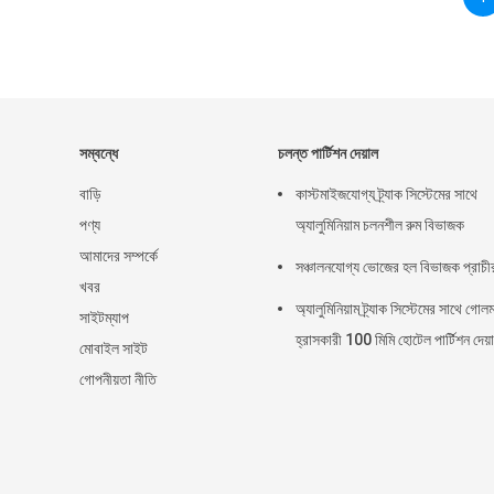
সম্বন্ধে
চলন্ত পার্টিশন দেয়াল
বাড়ি
কাস্টমাইজযোগ্য ট্র্যাক সিস্টেমের সাথে
পণ্য
অ্যালুমিনিয়াম চলনশীল রুম বিভাজক
আমাদের সম্পর্কে
সঞ্চালনযোগ্য ভোজের হল বিভাজক প্রাচী
খবর
অ্যালুমিনিয়াম ট্র্যাক সিস্টেমের সাথে গোল
সাইটম্যাপ
হ্রাসকারী 100 মিমি হোটেল পার্টিশন দেয়
মোবাইল সাইট
গোপনীয়তা নীতি