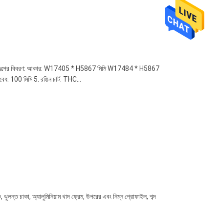
়া. ২. প্রকল্পের বিবরণ: আকার: W17405 * H5867 মিমি W17484 * H5867
বেধ: 100 মিমি 5. রঙিন চার্ট: THC...
ক, ঝুলন্ত চাকা, অ্যালুমিনিয়াম খাদ ফ্রেম, উপরের এবং নিম্ন প্রোফাইল, শব্দ
.