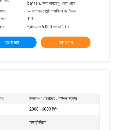
 বিবরণ:
batten, উভয় সামনে মুখ ফেনা বোর্ড
সময়:
১০ আপনার পেমেন্ট প্রাপ্তির পর দিনের
শর্ত:
T T
্ষমতা:
প্রতি মাসে 5,000 স্কয়ার মিটার
ভালো দাম
যোগাযোগ
ইল:
চলমান এবং অপারেটিং পার্টিশন সিস্টেম
2000 - 6000 মিমি
অ্যালুমিনিয়াম