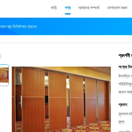
বাড়ি
পণ্য
আমাদের সম্পর্কে
যোগাযোগ করুন
য়াল শাব্দ ডিফিউশার প্যানেল
প্রদর্শন
পণ্যের বি
উৎপত্তি স
পরিচিতিমু
মডেল নম্ব
প্রদান:
ন্যূনতম চ
মূল্য: