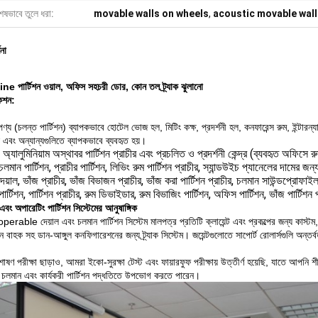
েষভাবে তুলে ধরা:
movable walls on wheels
,
acoustic movable wall
ণনা
 পার্টিশন ওয়াল, অফিস সহচরী ডোর, কোন তল ট্র্যাক ঝুলানো
কেশন:
্য (চলন্ত পার্টিশন) ব্যাপকভাবে হোটেল ভোজ হল, মিটিং কক্ষ, প্রদর্শনী হল, কনফারেন্স রুম, ইন্টারন্
 এবং অন্যান্যগুলিতে ব্যাপকভাবে ব্যবহৃত হয়।
যালুমিনিয়াম অস্থাবর পার্টিশন প্রাচীর এবং প্রচলিত ও প্রদর্শনী কেন্দ্র (ব্যবহৃত অফিসে রুম ব
 চলমান পার্টিশন, প্রাচীর পার্টিশন, লিভিং রুম পার্টিশন প্রাচীর, স্যান্ডউইচ প্যানেলের দামের জন্
 দেয়াল, ভাঁজ প্রাচীর, ভাঁজ বিভাজন প্রাচীর, ভাঁজ করা পার্টিশন প্রাচীর, চলমান সাউন্ডপ্রোফা
 পার্টিশন, পার্টিশন প্রাচীর, রুম ডিভাইডার, রুম বিভাজিং পার্টিশন, অফিস পার্টিশন, ভাঁজ পার্টিশন
বং অপারেটিং পার্টিশন সিস্টেমের আনুষাঙ্গিক
erable দেয়াল এবং চলমান পার্টিশন সিস্টেম মালপত্র প্রতিটি ক্লায়েন্ট এবং প্রকল্পের জন্য কাস্
ন বাহক সহ ডান-আঙ্গুল কনফিগারেশনের জন্য ট্র্যাক সিস্টেম।
জয়েন্টগুলোতে সাপোর্ট রোলার্সগুলি অন্ত
 শোষণ পরীক্ষা ছাড়াও, আমরা ইকো-সুরক্ষা টেস্ট এবং ফায়ারফুফ পরীক্ষায় উত্তীর্ণ হয়েছি, যাতে আপনি 
 চলমান এবং কার্যকরী পার্টিশন পদ্ধতিতে উপভোগ করতে পারেন।