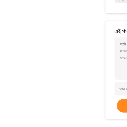
এই পণ্
আমি আ
ধন্যব
তোমা