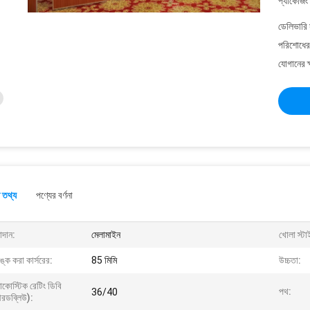
প্যাকেজিং
ডেলিভারি 
পরিশোধের 
যোগানের ক
 তথ্য
পণ্যের বর্ণনা
াদান:
মেলামাইন
খোলা স্টা
িঙ্ক করা কার্সরের:
85 মিমি
উচ্চতা:
াকোস্টিক রেটিং ডিবি
পথ:
36/40
রডব্লিউ):