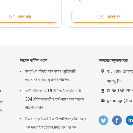
ভালো দাম
ভালো দাম
টয়লেট পার্টিশন ওয়াল
আমাদের অনুসরণ করো
সম্পূর্ণ গোপনীয়তা সঙ্গে স্ক্র্যাচ প্রতিরোধী
নং ১ ওয়েগু ২য় রাস্
ল্যামিনেট বাথরুম ভ্যানিটি পার্টিশন
গুয়াংজু, চীন
র
কাস্টমাইজযোগ্য 18 মিমি অগ্নি প্রতিরোধী
0086 158999
304 স্টেইনলেস স্টীল হার্ডওয়্যার সঙ্গে টয়লেট
gzbunge@hot
মাল
পার্টিশন দেয়াল
াল
উচ্চ চাপ ল্যামিনেট টয়লেট পার্টিশন প্রাচীর সহজ
এবং দ্রুত ইনস্টলেশন স্ক্র্যাচ এবং প্রভাব