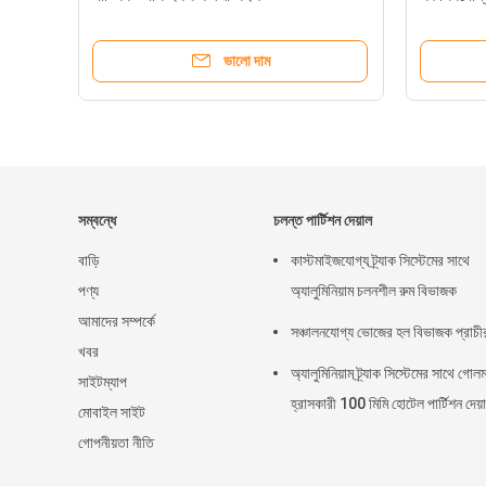
ভালো দাম
সম্বন্ধে
চলন্ত পার্টিশন দেয়াল
বাড়ি
কাস্টমাইজযোগ্য ট্র্যাক সিস্টেমের সাথে
পণ্য
অ্যালুমিনিয়াম চলনশীল রুম বিভাজক
আমাদের সম্পর্কে
সঞ্চালনযোগ্য ভোজের হল বিভাজক প্রাচী
খবর
অ্যালুমিনিয়াম ট্র্যাক সিস্টেমের সাথে গোল
সাইটম্যাপ
হ্রাসকারী 100 মিমি হোটেল পার্টিশন দেয়
মোবাইল সাইট
গোপনীয়তা নীতি