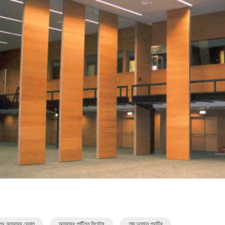
পর অস্থাবর দেয়াল
অস্থাবর পার্টিশন সিস্টেম
শাব্দ চলমান প্রাচীর