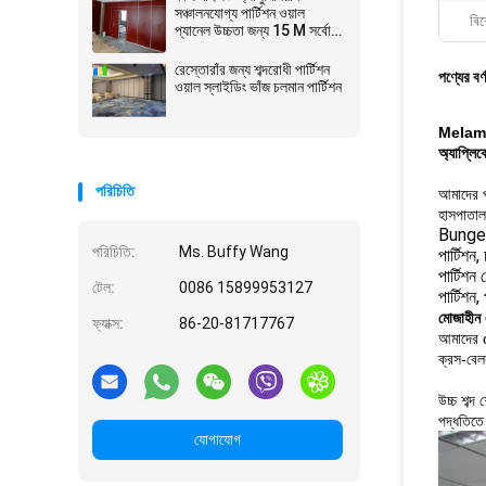
সঞ্চালনযোগ্য পার্টিশন ওয়াল
বিশ
প্যানেল উচ্চতা জন্য 15 M সর্বোচ্চ
600-1200 মিমি
রেস্তোরাঁর জন্য শব্দরোধী পার্টিশন
পণ্যের বর্
ওয়াল স্লাইডিং ভাঁজ চলমান পার্টিশন
Melamine
অ্যাপ্লি
পরিচিতি
আমাদের পণ
হাসপাতাল
Bunge অ্
পরিচিতি:
Ms. Buffy Wang
পার্টিশন,
পার্টিশন
টেল:
0086 15899953127
পার্টিশন,
মোজাহীন এ
ফ্যাক্স:
86-20-81717767
আমাদের op
ক্রস-বেল
উচ্চ শব্দ
পদ্ধতিতে
যোগাযোগ